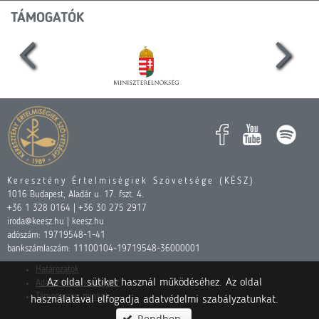
TÁMOGATÓK
Keresztény Értelmiségiek Szövetsége (KÉSZ)
1016 Budapest, Aladár u. 17. fszt. 4.
+36 1 328 0164 | +36 30 275 2917
iroda@keesz.hu | keesz.hu
adószám: 19719548-1-41
bankszámlaszám: 11100104-19719548-36000001
Határozatok
Az oldal sütiket használ működéséhez. Az oldal
Adatvédelmi szabályzat
Támogasson minket
használatával elfogadja adatvédelmi szabályzatunkat.
Rendben