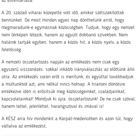
az ébrentartása.
A 20. század viharai közepette volt idő, amikor szétszakítottak
bennünket. De most minden egyes nap dönthetünk arról, hogy
megmaradunk-e egymásnak közösségben. Tudjuk, hogy egy nemzet
nem térképen létezik, hanem az együtt dobbanó szívekben. Nem
határok tartják egyben, hanem a közös hit, a közös nyelv, a közös
felelősség.
A nemzeti összetartozás napján az emlékezés nem csak egy
egyszerű visszanézés: sokkal inkább irányválasztás az előttünk álló
útra. Az emlékezés során erőt is merítünk, és egyúttal továbbadjuk
a múltunkból azt, ami nélkül nincs holnap. A trianoni döntésre
emlékezve idén is erősítsük meg közösségeinket, családjainkat,
kapcsolatainkat! Mondjuk ki újra: összetartozunk! De ne csak szóval,
hanem tettel, jelenléttel, harangszóval és imával is!
A KÉSZ arra hív mindenkit a Kárpát-medencében és azon túl, hogy
vállalva az emlékezést,