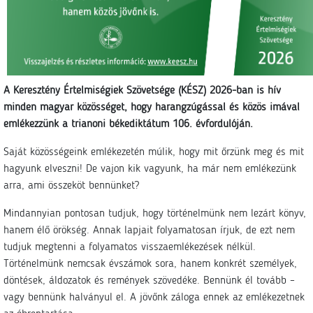
A Keresztény Értelmiségiek Szövetsége (KÉSZ) 2026-ban is hív
minden magyar közösséget, hogy harangzúgással és közös imával
emlékezzünk a trianoni békediktátum 106. évfordulóján.
Saját közösségeink emlékezetén múlik, hogy mit őrzünk meg és mit
hagyunk elveszni! De vajon kik vagyunk, ha már nem emlékezünk
arra, ami összeköt bennünket?
Mindannyian pontosan tudjuk, hogy történelmünk nem lezárt könyv,
hanem élő örökség. Annak lapjait folyamatosan írjuk, de ezt nem
tudjuk megtenni a folyamatos visszaemlékezések nélkül.
Történelmünk nemcsak évszámok sora, hanem konkrét személyek,
döntések, áldozatok és remények szövedéke. Bennünk él tovább –
vagy bennünk halványul el. A jövőnk záloga ennek az emlékezetnek