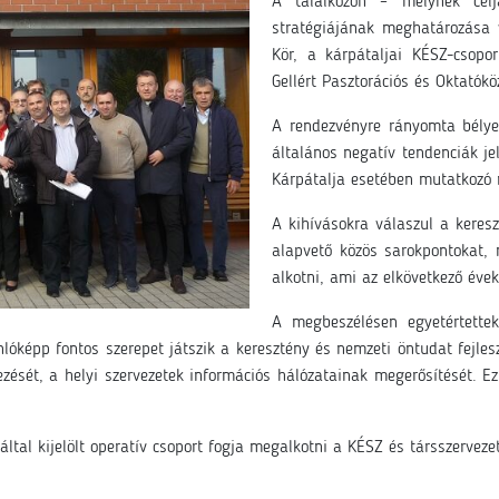
A találkozón – melynek célj
stratégiájának meghatározása 
Kör, a kárpátaljai KÉSZ-csopo
Gellért Pasztorációs és Oktatókö
A rendezvényre rányomta bélye
általános negatív tendenciák je
Kárpátalja esetében mutatkozó n
A kihívásokra válaszul a keresz
alapvető közös sarokpontokat, 
alkotni, ami az elkövetkező éve
A megbeszélésen egyetértett
óképp fontos szerepet játszik a keresztény és nemzeti öntudat fejles
zését, a helyi szervezetek információs hálózatainak megerősítését. Ez
ltal kijelölt operatív csoport fogja megalkotni a KÉSZ és társszerveze