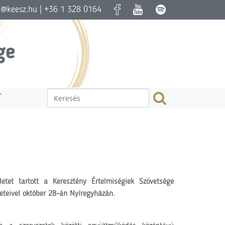
a@keesz.hu
| +36 1 328 0164
ge
T
etet tartott a Keresztény Értelmiségiek Szövetsége
eteivel október 28-án Nyíregyházán.