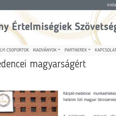
irod
ny Értelmiségiek Szövetsé
LYI CSOPORTOK
KIADVÁNYOK
PARTNEREK
KAPCSOLA
edencei magyarságért
Kárpát-medencei munkaértekezl
határon túli magyar társszervez