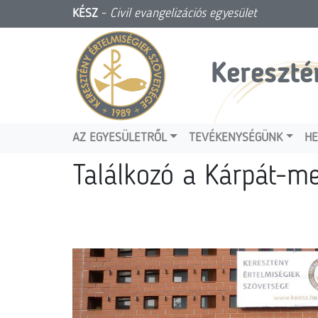
KÉSZ
-
Civil evangelizációs egyesület
Kereszté
AZ EGYESÜLETRŐL
TEVÉKENYSÉGÜNK
HE
Találkozó a Kárpát-m