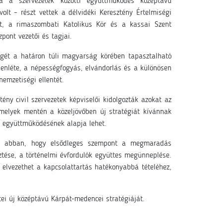
a a szervezetek közötti együttműködés középtávú
volt –
részt vettek a délvidéki Keresztény Értelmiségi
rt, a rimaszombati Katolikus Kör és a kassai Szent
zpont vezetői és tagjai.
gét a határon túli magyarság körében tapasztalható
lenléte, a népességfogyás, elvándorlás és a különösen
emzetiségi ellentét.
tény civil szervezetek képviselői kidolgozták azokat az
melyek mentén a közeljövőben új stratégiát kívánnak
k együttműködésének alapja lehet.
ek abban, hogy elsődleges szempont a megmaradás
ztése, a történelmi évfordulók együttes megünneplése.
 elvezethet a kapcsolattartás hatékonyabbá tételéhez,
tei új középtávú Kárpát-medencei stratégiáját.