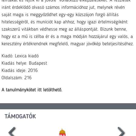
leírtakat és fejtik ki a jövőre vonatkozó elképzeléseket. A részletek
iránt érdeklődő olvasó számos információhoz jut, melynek révén
saját maga is meggyőződhet egy-egy közszájon forgó állítás
hitelességéről, és muníciót kap ahhoz, hogy igazi értelmiségiként
szakszerű vitákban védhesse meg az álláspontját. Bízunk benne,
hogy ez a mű is célba ér és a maga módján hozzájárul egy valós, a
keresztény értékrendnek megfelelő, magyar jövőkép beteljesítéséhez.
Kiadó: Lexica kiadó
Kiadás helye: Budapest
Kiadás ideje: 2016
Oldalszám: 216
A tanulmánykötet itt letölthető.
TÁMOGATÓK