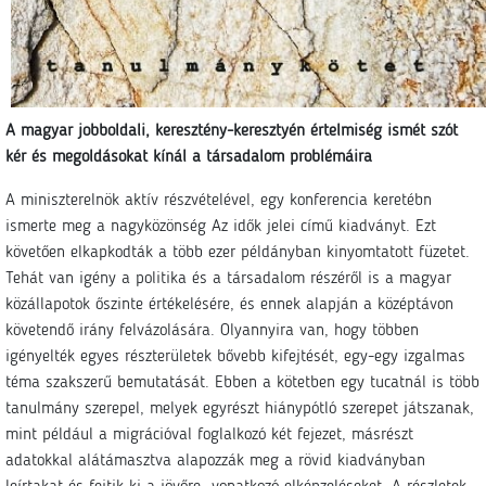
A magyar jobboldali, keresztény-keresztyén értelmiség ismét szót
kér és megoldásokat kínál a társadalom problémáira
A miniszterelnök aktív részvételével, egy konferencia keretébn
ismerte meg a nagyközönség Az idők jelei című kiadványt. Ezt
követően elkapkodták a több ezer példányban kinyomtatott füzetet.
Tehát van igény a politika és a társadalom részéről is a magyar
közállapotok őszinte értékelésére, és ennek alapján a középtávon
követendő irány felvázolására. Olyannyira van, hogy többen
igényelték egyes részterületek bővebb kifejtését, egy-egy izgalmas
téma szakszerű bemutatását. Ebben a kötetben egy tucatnál is több
tanulmány szerepel, melyek egyrészt hiánypótló szerepet játszanak,
mint például a migrációval foglalkozó két fejezet, másrészt
adatokkal alátámasztva alapozzák meg a rövid kiadványban