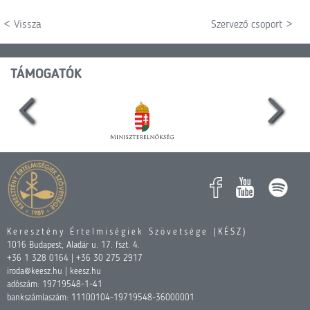
< Vissza
Szervező csoport >
TÁMOGATÓK
Keresztény Értelmiségiek Szövetsége (KÉSZ)
1016 Budapest, Aladár u. 17. fszt. 4.
+36 1 328 0164 | +36 30 275 2917
iroda@keesz.hu | keesz.hu
adószám: 19719548-1-41
bankszámlaszám: 11100104-19719548-36000001