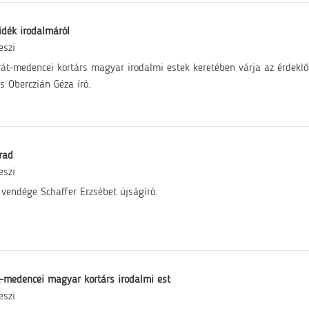
idék irodalmáról
eszi
át-medencei kortárs magyar irodalmi estek keretében várja az érdekl
és Oberczián Géza író.
rad
eszi
 vendége Schaffer Erzsébet újságíró.
-medencei magyar kortárs irodalmi est
eszi