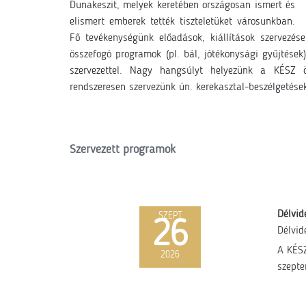
Dunakeszit, melyek keretében országosan ismert és
elismert emberek tették tiszteletüket városunkban.
Fő tevékenységünk előadások, kiállítások szervezése
összefogó programok (pl. bál, jótékonysági gyűjtések
szervezettel. Nagy hangsúlyt helyezünk a KÉSZ ö
rendszeresen szervezünk ún. kerekasztal-beszélgetések
Szervezett programok
Délvid
SZEPT
26
Délvid
A KÉSZ
2026
szepte