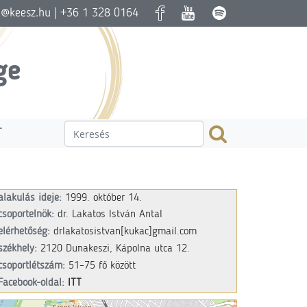
a@keesz.hu
| +36 1 328 0164
ge
T
alakulás ideje:
1999. október 14.
csoportelnök:
dr. Lakatos István Antal
elérhetőség:
drlakatosistvan
[kukac]
gmail.com
székhely:
2120 Dunakeszi, Kápolna utca 12.
csoportlétszám:
51–75 fő között
Facebook-oldal:
ITT