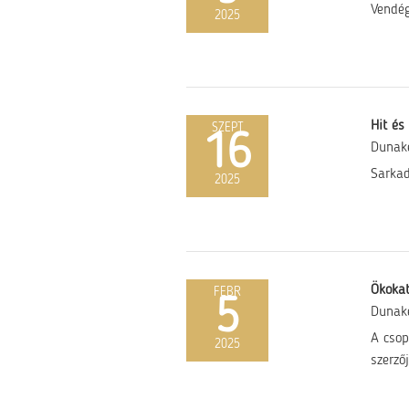
Vendég
2025
Hit és
SZEPT
16
Dunak
Sarkad
2025
Ökokat
FEBR
5
Dunak
A csop
2025
szerzőj