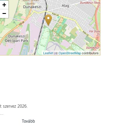
+
−
Leaflet
| ©
OpenStreetMap
contributors
t szervez 2026.
..
Tovább