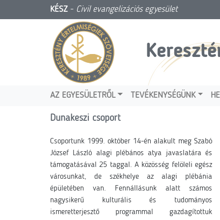
KÉSZ
-
Civil evangelizációs egyesület
Kereszté
AZ EGYESÜLETRŐL
TEVÉKENYSÉGÜNK
HE
Dunakeszi csoport
Csoportunk 1999. október 14-én alakult meg Szabó
József László alagi plébános atya javaslatára és
támogatásával 25 taggal. A közösség felöleli egész
városunkat, de székhelye az alagi plébánia
épületében van. Fennállásunk alatt számos
nagysikerű kulturális és tudományos
ismeretterjesztő programmal gazdagítottuk