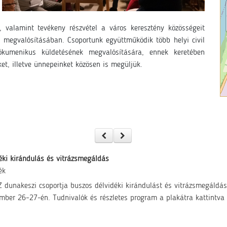
, valamint tevékeny részvétel a város keresztény közösségeit
) megvalósításában. Csoportunk együttműködik több helyi civil
kumenikus küldetésének megvalósítására, ennek keretében
et, illetve ünnepeinket közösen is megüljük.
éki kirándulás és vitrázsmegáldás
ék
 dunakeszi csoportja buszos délvidéki kirándulást és vitrázsmegáldás
mber 26–27-én. Tudnivalók és részletes program a plakátra kattintva .