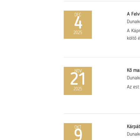
A Felv
DEC
4
Dunak
A Kápr
2025
költő 
Kő ma
NOV
21
Dunak
Az est
2025
Kárpát
OKT
9
Dunak