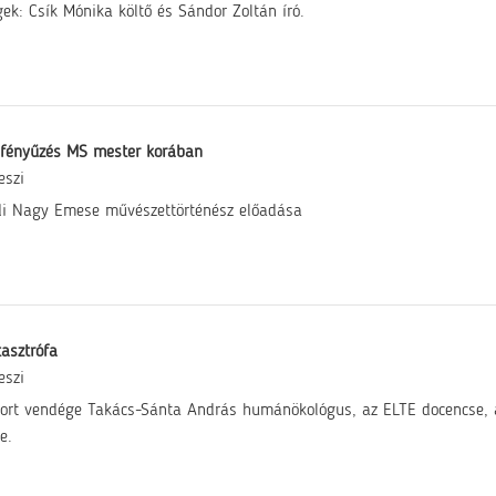
ek: Csík Mónika költő és Sándor Zoltán író.
 fényűzés MS mester korában
eszi
i Nagy Emese művészettörténész előadása
asztrófa
eszi
ort vendége Takács-Sánta András humánökológus, az ELTE docencse, a 
e.