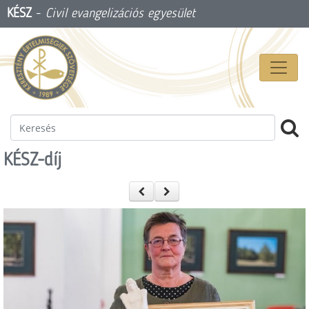
KÉSZ
-
Civil evangelizációs egyesület
KÉSZ-díj