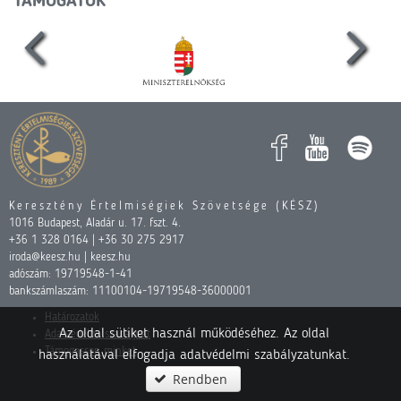
TÁMOGATÓK
Keresztény Értelmiségiek Szövetsége (KÉSZ)
1016 Budapest, Aladár u. 17. fszt. 4.
+36 1 328 0164 | +36 30 275 2917
iroda@keesz.hu | keesz.hu
adószám: 19719548-1-41
bankszámlaszám: 11100104-19719548-36000001
Határozatok
Az oldal sütiket használ működéséhez. Az oldal
Adatvédelmi szabályzat
Támogasson minket
használatával elfogadja adatvédelmi szabályzatunkat.
Rendben