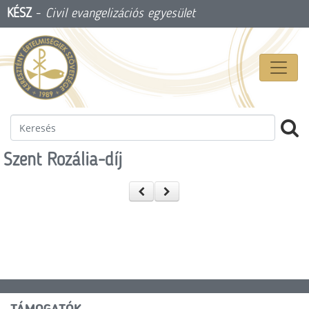
KÉSZ
-
Civil evangelizációs egyesület
Szent Rozália-díj