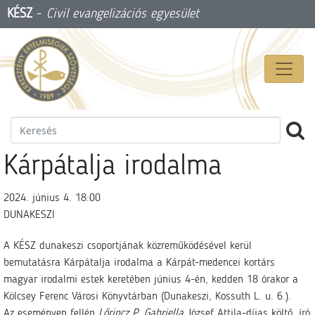
KÉSZ
-
Civil evangelizációs egyesület
Kárpátalja irodalma
2024. június 4. 18:00
DUNAKESZI
A KÉSZ dunakeszi csoportjának közreműködésével kerül
bemutatásra Kárpátalja irodalma a Kárpát-medencei kortárs
magyar irodalmi estek keretében június 4-én, kedden 18 órakor a
Kölcsey Ferenc Városi Könyvtárban (Dunakeszi, Kossuth L. u. 6.).
Az eseményen fellép
Lőrincz P. Gabriella
József Attila-díjas költő, író