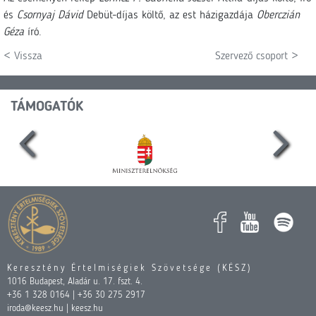
és
Csornyaj Dávid
Debüt-díjas költő, az est házigazdája
Oberczián
Géza
író.
< Vissza
Szervező csoport >
TÁMOGATÓK
Keresztény Értelmiségiek Szövetsége (KÉSZ)
1016 Budapest, Aladár u. 17. fszt. 4.
+36 1 328 0164 | +36 30 275 2917
iroda@keesz.hu | keesz.hu