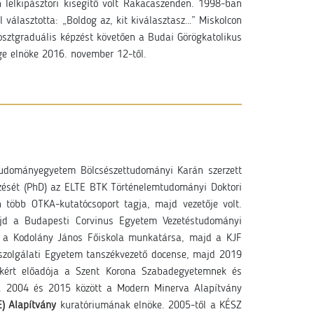
 lelkipásztori kisegítő volt Rakacaszenden. 1998-ban
 választotta: „Boldog az, kit kiválasztasz…” Miskolcon
osztgraduális képzést követően a Budai Görögkatolikus
ge elnöke 2016. november 12-től.
Tudományegyetem Bölcsészettudományi Karán szerzett
ezését (PhD) az ELTE BTK Történelemtudományi Doktori
 több OTKA-kutatócsoport tagja, majd vezetője volt.
ajd a Budapesti Corvinus Egyetem Vezetéstudományi
l a Kodolány János Főiskola munkatársa, majd a KJF
szolgálati Egyetem tanszékvezető docense, majd 2019
lkért előadója a Szent Korona Szabadegyetemnek és
t. 2004 és 2015 között a Modern Minerva Alapítvány
) Alapítvány
kuratóriumának elnöke. 2005-től a KÉSZ