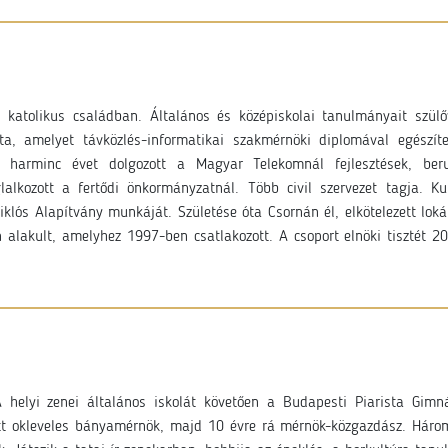
 katolikus családban. Általános és középiskolai tanulmányait szül
ta, amelyet távközlés-informatikai szakmérnöki diplomával egészít
t harminc évet dolgozott a Magyar Telekomnál fejlesztések, ber
lalkozott a fertődi önkormányzatnál. Több civil szervezet tagja. K
iklós Alapítvány munkáját. Születése óta Csornán él, elkötelezett loká
alakult, amelyhez 1997-ben csatlakozott. A csoport elnöki tisztét 2
helyi zenei általános iskolát követően a Budapesti Piarista Gimnáz
 okleveles bányamérnök, majd 10 évre rá mérnök-közgazdász. Három f