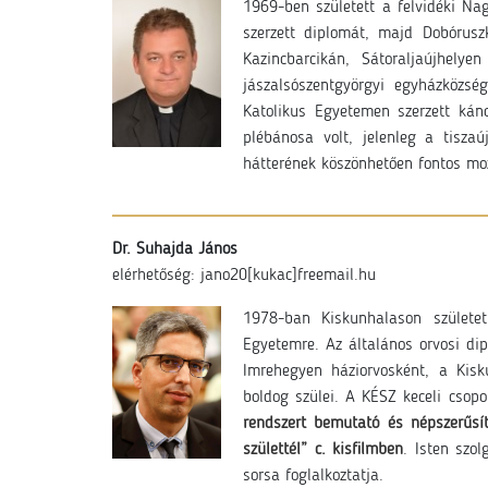
1969-ben született a felvidéki N
szerzett diplomát, majd Dobórusz
Kazincbarcikán, Sátoraljaújhely
jászalsószentgyörgyi egyházközs
Katolikus Egyetemen szerzett káno
plébánosa volt, jelenleg a tisz
hátterének köszönhetően fontos moz
Dr. Suhajda János
elérhetőség: jano20
[kukac]freemail.hu
1978-ban Kiskunhalason születet
Egyetemre. Az általános orvosi dip
Imrehegyen háziorvosként, a Kisk
boldog szülei. A KÉSZ keceli csop
rendszert bemutató és népszerűsí
születtél” c. kisfilmben
. Isten szo
sorsa foglalkoztatja.