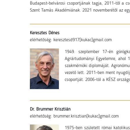
Budapest-belvárosi csoportjának tagja, 2011-től a cso
Szent Tamás Akadémiának. 2021 novemberétől az egye
Keresztes Dénes
elérhetőség: keresztesd917
[kukac]gmail.com
1949. szeptember 17-én görögkat
Agrártudományi Egyetemre, ahol 1
szakmérnöki diplomáját. Agronómus
vezető lett. 2011-ben ment nyugdí
csoportját
. 2006-tól a KÉSZ országo
Dr. Brummer Krisztián
elérhetőség: brummer.krisztian
[kukac]gmail.com
1975-ben született római katolik