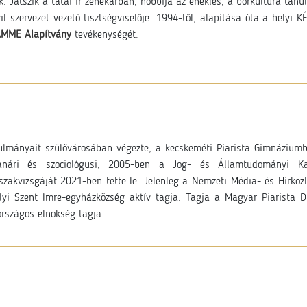
. Játszik a tatai ír zenekarban, hobbija az éneklés, a borkultúra tanu
il szervezet vezető tisztségviselője. 1994-től, alapítása óta a helyi 
MME Alapítvány
tevékenységét.
nulmányait szülővárosában végezte, a kecskeméti Piarista Gimnáziumb
anári és szociológusi, 2005-ben a Jog- és Államtudományi Kar
 szakvizsgáját 2021-ben tette le. Jelenleg a Nemzeti Média- és Hírkö
elyi Szent Imre-egyházközség aktív tagja. Tagja a Magyar Piarista
országos elnökség tagja.