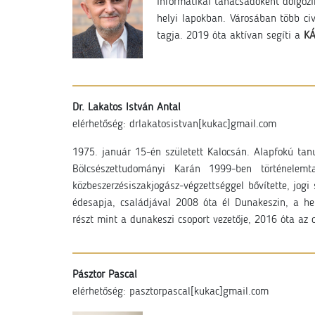
informatikai tanácsadóként dolgozik
helyi lapokban. Városában több civ
tagja. 2019 óta aktívan segíti a
KÁ
Dr. Lakatos István Antal
elérhetőség: drlakatosistvan[kukac]gmail.com
1975. január 15-én született Kalocsán. Alapfokú ta
Bölcsészettudományi Karán 1999-ben történelemt
közbeszerzésiszakjogász-végzettséggel bővítette, jogi
édesapja, családjával 2008 óta él Dunakeszin, a h
részt mint a dunakeszi csoport vezetője, 2016 óta az 
Pásztor Pascal
elérhetőség: pasztorpascal
[kukac]gmail.com