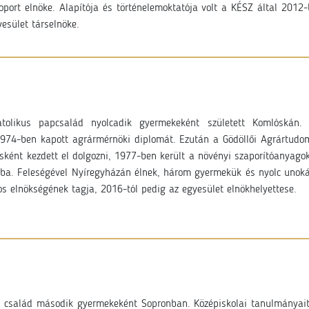
port elnöke. Alapítója és történelemoktatója volt a KÉSZ által 2012-b
sület társelnöke.
olikus papcsalád nyolcadik gyermekeként született Komlóskán. K
974-ben kapott agrármérnöki diplomát. Ezután a Gödöllői Agrártud
ként kezdett el dolgozni, 1977-ben került a növényi szaporítóanyago
jba. Feleségével Nyíregyházán élnek, három gyermekük és nyolc unoká
s elnökségének tagja, 2016-tól pedig az egyesület elnökhelyettese.
us család második gyermekeként Sopronban. Középiskolai tanulmánya