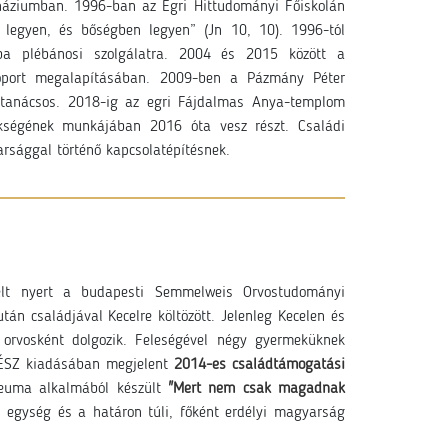
mnáziumban. 1996-ban az Egri Hittudományi Főiskolán
 legyen, és bőségben legyen” (Jn 10, 10). 1996-tól
nba plébánosi szolgálatra. 2004 és 2015 között a
csoport megalapításában. 2009-ben a Pázmány Péter
ki tanácsos. 2018-ig az egri Fájdalmas Anya-templom
ökségének munkájában 2016 óta vesz részt. Családi
arsággal történő kapcsolatépítésnek.
ételt nyert a budapesti Semmelweis Orvostudományi
án családjával Kecelre költözött. Jelenleg Kecelen és
 orvosként dolgozik. Feleségével négy gyermeküknek
 KÉSZ kiadásában megjelent
2014-es családtámogatási
ileuma alkalmából készült
"Mert nem csak magadnak
i egység és a határon túli, főként erdélyi magyarság