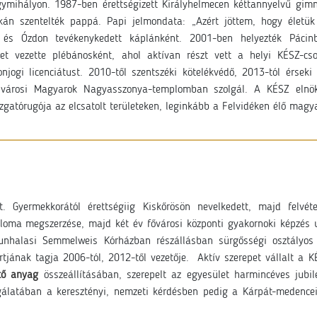
agymihályon. 1987-ben érettségizett Királyhelmecen kéttannyelvű gi
kán szentelték pappá. Papi jelmondata: „Azért jöttem, hogy életük
en és Ózdon tevékenykedett káplánként. 2001-ben helyezték Páci
éget vezette plébánosként, ahol aktívan részt vett a helyi KÉSZ-
njogi licenciátust. 2010-től szentszéki kötelékvédő, 2013-tól érse
aújvárosi Magyarok Nagyasszonya-templomban szolgál. A KÉSZ eln
gatórugója az elcsatolt területeken, leginkább a Felvidéken élő magy
t. Gyermekkorától érettségiig Kiskőrösön nevelkedett, majd felv
loma megszerzése, majd két év fővárosi központi gyakornoki képzés ut
unhalasi Semmelweis Kórházban részállásban sürgősségi osztályos
ortjának tagja 2006-tól, 2012-től vezetője. Aktív szerepet vállalt a
tő anyag
összeállításában, szerepelt az egyesület harmincéves jub
lgálatában a keresztényi, nemzeti kérdésben pedig a Kárpát-medence