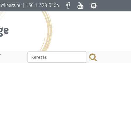
a@keesz.hu
| +36 1 328 0164
ge
T