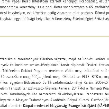
ómai Pápai Keleti Intézetben szerzett kánonjogi licenciátust, ezután
mondatát a keresztényi és a papi életre vonatkoztatva a 65. zsoltárból
pócsi kegyhelyen, ezt követően pedig Anarcson mint parókus. Római p
őegyházmegye bírósági helynöke. A Keresztény Értelmiségiek Szövetsé
özépiskolai tanulmányait Bécsben végezte, majd az Eötvös Loránd 
 nyelv és irodalom szakos középiskolai tanár diplomát. Doktori értek
r Történelem Doktori Program keretében védte meg. Kutatásai során
s társszerzős monográfiája jelent meg. Oktatott az ELTE BTK-n, m
olikus Egyetem Bölcsészet- és Társadalomtudományi Karán. 2004-tő
lem Tanszék tanszékvezető főiskolai tanára. 2017-től a Nemzeti Köz
közi Tanulmányok Kar nemzetközi dékánhelyettese. Rendszeres fe
elnyerte a Magyar Tudományos Akadémia Bolyai Kutatói Ösztöndíjá
által alapított
Kárpát-medencei Magyarság Evangelizációjáért (KÁMME