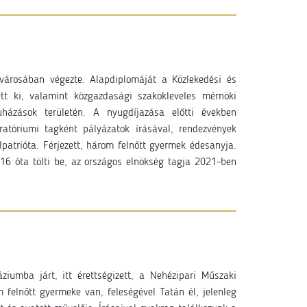
ővárosában végezte. Alapdiplomáját a Közlekedési és
ett ki, valamint közgazdasági szakokleveles mérnöki
uházások területén. A nyugdíjazása előtti években
uratóriumi tagként pályázatok írásával, rendezvények
lpatrióta. Férjezett, három felnőtt gyermek édesanyja.
016 óta tölti be, az országos elnökség tagja 2021-ben
iumba járt, itt érettségizett, a Nehézipari Műszaki
elnőtt gyermeke van, feleségével Tatán él, jelenleg