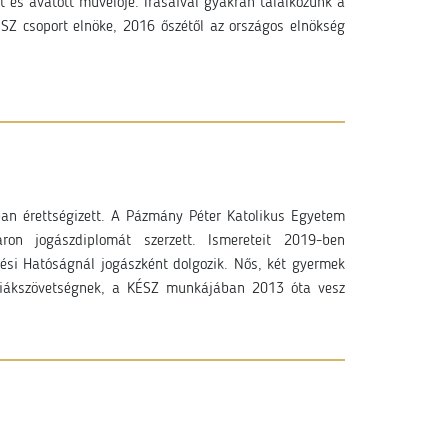
lt és avatott művelője. Írásaival gyakran találkozunk a
KÉSZ csoport elnöke, 2016 őszétől az országos elnökség
an érettségizett. A Pázmány Péter Katolikus Egyetem
on jogászdiplomát szerzett. Ismereteit 2019-ben
zlési Hatóságnál jogászként dolgozik. Nős, két gyermek
 Diákszövetségnek, a KÉSZ munkájában 2013 óta vesz