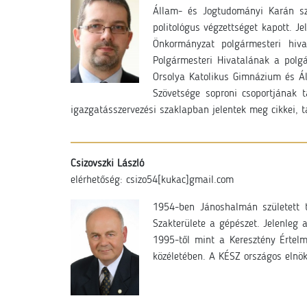
Állam- és Jogtudományi Karán sz
politológus végzettséget kapott. 
Önkormányzat polgármesteri hiv
Polgármesteri Hivatalának a polgá
Orsolya Katolikus Gimnázium és Ál
Szövetsége soproni csoportjának 
igazgatásszervezési szaklapban jelentek meg cikkei,
Csizovszki László
elérhetőség: csizo54[kukac]gmail.com
1954-ben Jánoshalmán született 
Szakterülete a gépészet. Jelenleg
1995-től mint a Keresztény Értelm
közéletében. A KÉSZ országos elnök