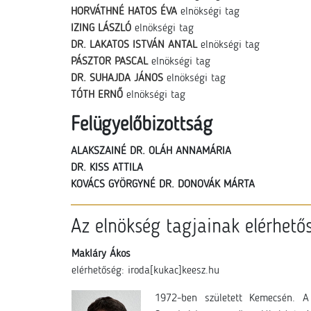
HORVÁTHNÉ HATOS ÉVA
elnökségi tag
IZING LÁSZLÓ
elnökségi tag
DR. LAKATOS ISTVÁN ANTAL
elnökségi tag
PÁSZTOR PASCAL
elnökségi tag
DR. SUHAJDA JÁNOS
elnökségi tag
TÓTH ERNŐ
elnökségi tag
Felügyelőbizottság
ALAKSZAINÉ DR. OLÁH ANNAMÁRIA
DR. KISS ATTILA
KOVÁCS GYÖRGYNÉ DR. DONOVÁK MÁRTA
Az elnökség tagjainak elérhetős
Makláry Ákos
elérhetőség: iroda[kukac]keesz.hu
1972-ben született
Kemecsén. A