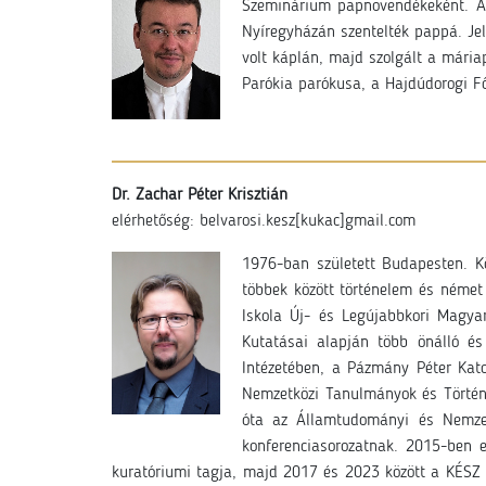
Szeminárium papnövendékeként. A r
Nyíregyházán szentelték pappá. Jel
volt káplán, majd szolgált a mária
Parókia parókusa, a Hajdúdorogi F
Dr. Zachar Péter Krisztián
elérhetőség:
belvarosi.kesz[kukac]gmail.com
1976-ban született Budapesten. K
többek között történelem és német
Iskola Új- és Legújabbkori Magya
Kutatásai alapján több önálló é
Intézetében, a Pázmány Péter Kat
Nemzetközi Tanulmányok és Történe
óta az Államtudományi és Nemzet
konferenciasorozatnak. 2015-ben 
kuratóriumi tagja, majd 2017 és 2023 között a KÉSZ 