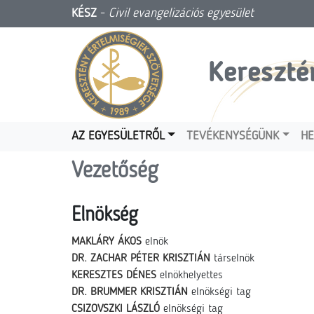
KÉSZ
-
Civil evangelizációs egyesület
Kereszté
AZ EGYESÜLETRŐL
TEVÉKENYSÉGÜNK
HE
Vezetőség
Elnökség
MAKLÁRY ÁKOS
elnök
DR. ZACHAR PÉTER KRISZTIÁN
társelnök
KERESZTES DÉNES
elnökhelyettes
DR. BRUMMER KRISZTIÁN
elnökségi tag
CSIZOVSZKI LÁSZLÓ
elnökségi tag