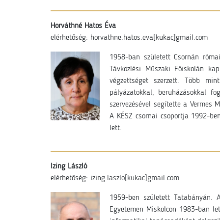
Horváthné Hatos Éva
elérhetőség: horvathne.hatos.eva[kukac]gmail.com
1958-ban született Csornán római
Távközlési Műszaki Főiskolán kap
végzettséget szerzett. Több min
pályázatokkal, beruházásokkal fog
szervezésével segítette a Vermes M
A KÉSZ csornai csoportja 1992-ben 
lett.
Izing László
elérhetőség: izing.laszlo[kukac]gmail.com
1959-ben született Tatabányán. A 
Egyetemen Miskolcon 1983-ban lett