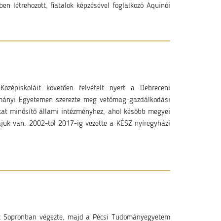
en létrehozott, fiatalok képzésével foglalkozó Aquinói
özépiskoláit követően felvételt nyert a Debreceni
ományi Egyetemen szerezte meg vetőmag-gazdálkodási
kat minősítő állami intézményhez, ahol később megyei
juk van. 2002-től 2017-ig vezette a KÉSZ nyíregyházi
it Sopronban végezte, majd a Pécsi Tudományegyetem