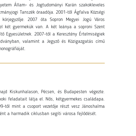
gyetem Állam- és Jogtudományi Karán szakokleveles
tmányjogi Tanszék óraadója. 2001-től Ágfalva Községi
k körjegyzője. 2007 óta Sopron Megyei Jogú Város
vel két gyermekük van. A két leánya a soproni Szent
tő Egyesületnek. 2007-től a Keresztény Értelmiségiek
kiadványban, valamint a Jegyző és Közigazgatás című
 monográfiáját.
 majd Kiskunhalason, Pécsen, és Budapesten végezte.
ki feladatait látja el. Nős, kétgyermekes családapa.
99-től mint a csoport vezetője részt vesz Jánoshalma
nt a harmadik ciklusban segíti városa fejlődését.