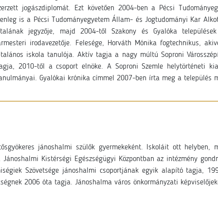
erzett jogászdiplomát. Ezt követően 2004-ben a Pécsi Tudománye
Jelenleg is a Pécsi Tudományegyetem Állam- és Jogtudományi Kar Alko
atalának jegyzője, majd 2004-től Szakony és Gyalóka települése
rmesteri irodavezetője. Felesége, Horváth Mónika fogtechnikus, aki
talános iskola tanulója. Aktív tagja a nagy múltú Soproni Városszépí
tagja, 2010-től a csoport elnöke. A Soproni Szemle helytörténeti 
 tanulmányai. Gyalókai krónika címmel 2007-ben írta meg a település
t
ősgyökeres jánoshalmi szülők gyermekeként. Iskoláit ott helyben,
 a Jánoshalmi Kistérségi Egészségügyi Központban az intézmény gondno
iségiek Szövetsége jánoshalmi csoportjának egyik alapító tagja, 19
ségnek 2006 óta tagja. Jánoshalma város önkormányzati képviselőjeké